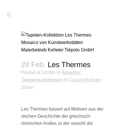
28 Feb.
Les Thermes
Posted at 14:09h
in
Aktuelles
,
Tapetenkollektionen
by
Carolin Kelleter
Share
Les Thermes basiert auf Motiven aus der
reichen Geschichte der griechisch-
römischen Antike, in der sowohl die