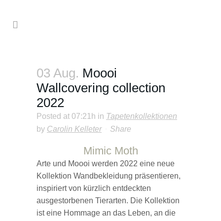
03 Aug.
Moooi
Wallcovering collection
2022
Posted at 07:21h
in
Tapetenkollektionen
by
Carolin Kelleter
Share
Mimic Moth
Arte und Moooi werden 2022 eine neue
Kollektion Wandbekleidung präsentieren,
inspiriert von kürzlich entdeckten
ausgestorbenen Tierarten. Die Kollektion
ist eine Hommage an das Leben, an die