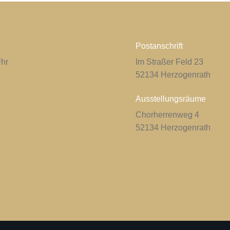
Postanschrift
Uhr
Im Straßer Feld 23
52134 Herzogenrath
Ausstellungsräume
Chorherrenweg 4
52134 Herzogenrath